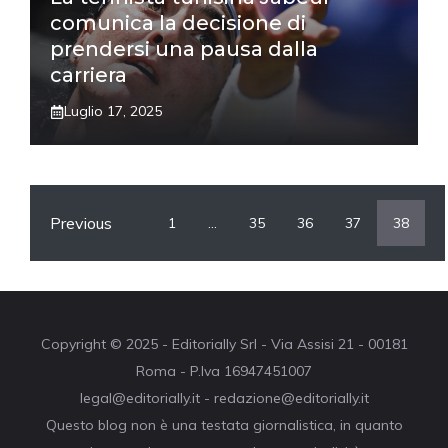
comunica la decisione di
prendersi una pausa dalla
carriera
Luglio 17, 2025
Previous
1
…
35
36
37
38
Copyright © 2025 - Editorially Srl - Via Assisi 21 - 00181
Roma - P.Iva 16947451007
legal@editorially.it - redazione@editorially.it
Questo blog non è una testata giornalistica, in quanto