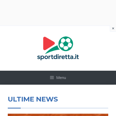
×
Vai
al
contenuto
Menu
ULTIME NEWS