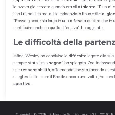
lo aveva già cercato quando era all’
Atalanta
. “È un
all
con lui”, ha dichiarato. Ha evidenziato il suo
stile di gio
“Posso giocare sia largo in una
difesa
a quattro che in 
contribuire anche in quella difensiva”, ha aggiunto.
Le difficoltà della parten
Infine, Wesley ha condiviso le
difficoltà
legate alla sua
sempre stato il mio
sogno
“, ha spiegato. Ora, indossan
sue
responsabilità
, affermando che sta facendo ques
sceglierei di lasciare il Brasile ancora una volta”, ha conc
sportiva
.
Copyright © 2025 - Editorially Srl - Via Assisi 21 - 00181