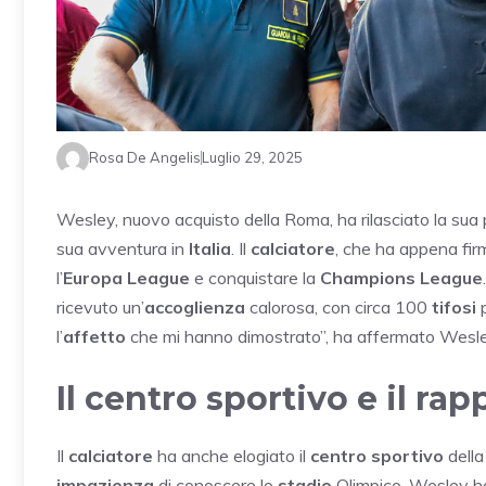
Rosa De Angelis
Luglio 29, 2025
Wesley, nuovo acquisto della Roma, ha rilasciato la sua
sua avventura in
Italia
. Il
calciatore
, che ha appena fir
l’
Europa League
e conquistare la
Champions League
ricevuto un’
accoglienza
calorosa, con circa 100
tifosi
p
l’
affetto
che mi hanno dimostrato”, ha affermato Wesle
Il centro sportivo e il ra
Il
calciatore
ha anche elogiato il
centro sportivo
della
impazienza
di conoscere lo
stadio
Olimpico. Wesley ha