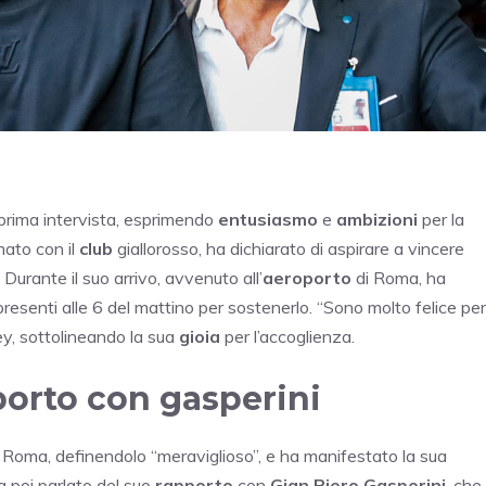
 prima intervista, esprimendo
entusiasmo
e
ambizioni
per la
mato con il
club
giallorosso, ha dichiarato di aspirare a vincere
. Durante il suo arrivo, avvenuto all’
aeroporto
di Roma, ha
resenti alle 6 del mattino per sostenerlo. “Sono molto felice per
y, sottolineando la sua
gioia
per l’accoglienza.
pporto con gasperini
 Roma, definendolo “meraviglioso”, e ha manifestato la sua
 poi parlato del suo
rapporto
con
Gian Piero Gasperini
, che