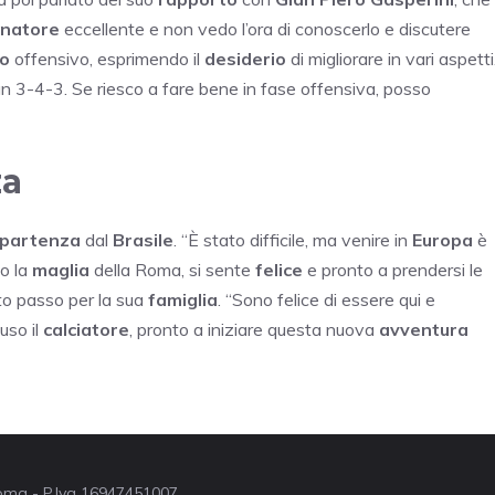
enatore
eccellente e non vedo l’ora di conoscerlo e discutere
co
offensivo, esprimendo il
desiderio
di migliorare in vari aspetti
un 3-4-3. Se riesco a fare bene in fase offensiva, posso
za
partenza
dal
Brasile
. “È stato difficile, ma venire in
Europa
è
do la
maglia
della Roma, si sente
felice
e pronto a prendersi le
to passo per la sua
famiglia
. “Sono felice di essere qui e
luso il
calciatore
, pronto a iniziare questa nuova
avventura
 Roma - P.Iva 16947451007