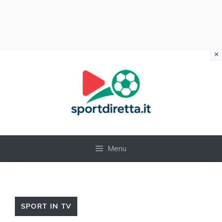
×
Vai
al
contenuto
Menu
SPORT IN TV