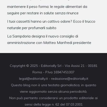
mantenere il peso forma: le regole alimentari da
seguire per restare in salute senza rinunce
I tuoi cassetti hanno un cattivo odore? Ecco il trucco
naturale per profumarli subito
La Sampdoria designa il nuovo consiglio di
amministrazione con Matteo Manfredi presidente
Copyright © 2025 - Editorially Srl - Via Assisi 21 - 00181
Roma - P.Iva 16947451007
legal@editorially.it - redazione@editorially.it
Questo blog non è una testata giornalistica, in quanto
viene aggiornato senza alcuna periodicità.
Non può pertanto considerarsi un prodotto editoriale ai
sensi della legge n. 62 del 07.03.2001