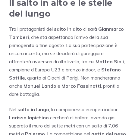
Il salto in alto e le stelle
del lungo
Tra i protagonisti del
salto in alto
ci sarà
Gianmarco
Tamberi
, che sta aspettando l’arrivo della sua
primogenita a fine agosto. La sua partecipazione è
ancora incerta, ma se deciderà di gareggiare
affronterà avversari di alto livello, tra cui
Matteo Sioli
,
campione d’Europa U23 e bronzo indoor, e
Stefano
Sottile
, quarto ai Giochi di Parigi. Non mancheranno
anche
Manuel Lando
e
Marco Fassinotti
, pronti a
dare battaglia.
Nel
salto in lungo
, la campionessa europea indoor
Larissa Iapichino
cercherà di brillare, avendo già
superato il muro dei sette metri con un salto di 7,06
metri a
Palermo
. La competizione nel
getto del peso