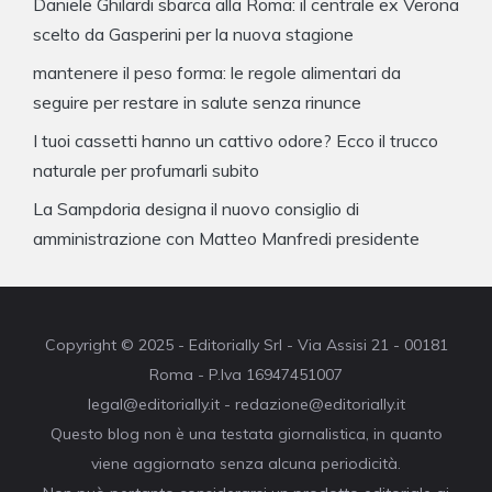
Daniele Ghilardi sbarca alla Roma: il centrale ex Verona
scelto da Gasperini per la nuova stagione
mantenere il peso forma: le regole alimentari da
seguire per restare in salute senza rinunce
I tuoi cassetti hanno un cattivo odore? Ecco il trucco
naturale per profumarli subito
La Sampdoria designa il nuovo consiglio di
amministrazione con Matteo Manfredi presidente
Copyright © 2025 - Editorially Srl - Via Assisi 21 - 00181
Roma - P.Iva 16947451007
legal@editorially.it - redazione@editorially.it
Questo blog non è una testata giornalistica, in quanto
viene aggiornato senza alcuna periodicità.