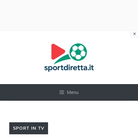
×
Vai
al
contenuto
Menu
SPORT IN TV