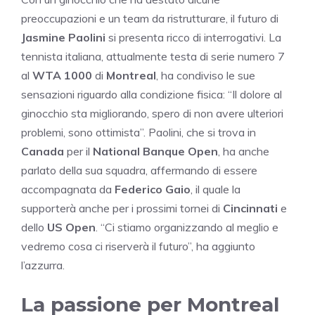
preoccupazioni e un team da ristrutturare, il futuro di
Jasmine Paolini
si presenta ricco di interrogativi. La
tennista italiana, attualmente testa di serie numero 7
al
WTA 1000
di
Montreal
, ha condiviso le sue
sensazioni riguardo alla condizione fisica: “Il dolore al
ginocchio sta migliorando, spero di non avere ulteriori
problemi, sono ottimista”. Paolini, che si trova in
Canada
per il
National Banque Open
, ha anche
parlato della sua squadra, affermando di essere
accompagnata da
Federico Gaio
, il quale la
supporterà anche per i prossimi tornei di
Cincinnati
e
dello
US Open
. “Ci stiamo organizzando al meglio e
vedremo cosa ci riserverà il futuro”, ha aggiunto
l’azzurra.
La passione per Montreal