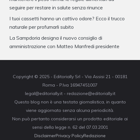
seguire per restare in salute senza rinunce
I tuoi cassetti hanno un cattivo odore? Ecco il trucco
naturale per profumarli subito
La Sampdoria designa il nuovo consiglio di
amministrazione con Matteo Manfredi presidente
Copyright © 2025 - Editorially Srl - Via Assisi 21 - 00181
Roma - P.Iva 16947451007
legal@editorially.it - redazione@editorially.it
Questo blog non è una testata giornalistica, in quanto
viene aggiornato senza alcuna periodicità.
Non può pertanto considerarsi un prodotto editoriale ai
sensi della legge n. 62 del 07.03.2001
Disclaimer
Privacy Policy
Redazione