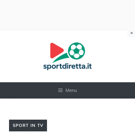
×
Vai
al
contenuto
Menu
SPORT IN TV