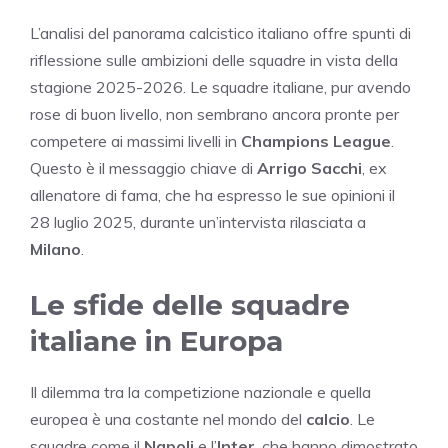
L’analisi del panorama calcistico italiano offre spunti di
riflessione sulle ambizioni delle squadre in vista della
stagione 2025-2026. Le squadre italiane, pur avendo
rose di buon livello, non sembrano ancora pronte per
competere ai massimi livelli in
Champions League
.
Questo è il messaggio chiave di
Arrigo Sacchi
, ex
allenatore di fama, che ha espresso le sue opinioni il
28 luglio 2025, durante un’intervista rilasciata a
Milano
.
Le sfide delle squadre
italiane in Europa
Il dilemma tra la competizione nazionale e quella
europea è una costante nel mondo del
calcio
. Le
squadre come il
Napoli
e l’
Inter
, che hanno dimostrato