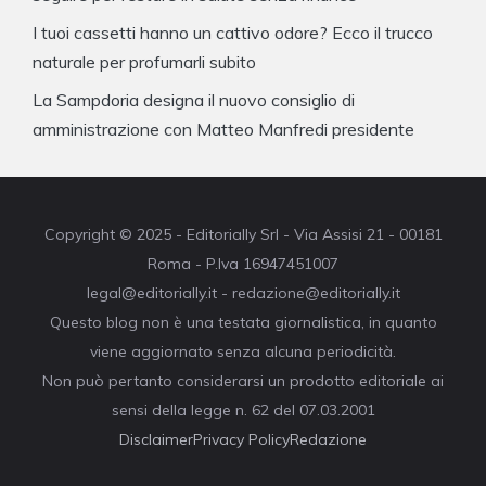
I tuoi cassetti hanno un cattivo odore? Ecco il trucco
naturale per profumarli subito
La Sampdoria designa il nuovo consiglio di
amministrazione con Matteo Manfredi presidente
Copyright © 2025 - Editorially Srl - Via Assisi 21 - 00181
Roma - P.Iva 16947451007
legal@editorially.it - redazione@editorially.it
Questo blog non è una testata giornalistica, in quanto
viene aggiornato senza alcuna periodicità.
Non può pertanto considerarsi un prodotto editoriale ai
sensi della legge n. 62 del 07.03.2001
Disclaimer
Privacy Policy
Redazione