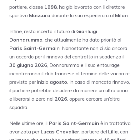
portiere, classe
1998
, ha già lavorato con il direttore
sportivo
Massara
durante la sua esperienza al
Milan
.
Infine, resta incerto il futuro di
Gianluigi
Donnarumma
, che attualmente ha dato priorità al
Paris Saint-Germain
. Nonostante non ci sia ancora
un accordo per il rinnovo del contratto in scadenza il
30 giugno 2026
, Donnarumma e il suo entourage
incontreranno il club francese al termine delle vacanze,
previsto per inizio
agosto
. In caso di mancato rinnovo,
il portiere potrebbe decidere di rimanere un altro anno
e liberarsi a zero nel
2026
, oppure cercare un’altra
squadra.
Nelle ultime ore, il
Paris Saint-Germain
è in trattativa
avanzata per
Lucas Chevalier
, portiere del
Lille
, con
un’intesa che potrebbe aggirarsi intorno ai
40 milioni