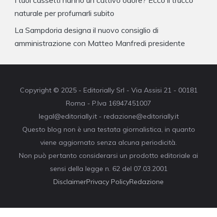
naturale per profumarli subito
La Sampdoria designa il nuovo consiglio di
amministrazione con Matteo Manfredi presidente
Copyright © 2025 - Editorially Srl - Via Assisi 21 - 00181
Roma - P.Iva 16947451007
legal@editorially.it - redazione@editorially.it
Questo blog non è una testata giornalistica, in quanto
viene aggiornato senza alcuna periodicità.
Non può pertanto considerarsi un prodotto editoriale ai
sensi della legge n. 62 del 07.03.2001
Disclaimer
Privacy Policy
Redazione