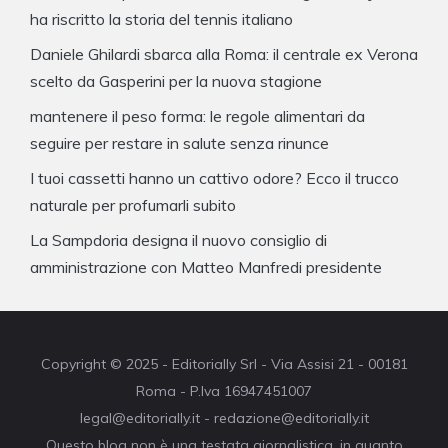
ha riscritto la storia del tennis italiano
Daniele Ghilardi sbarca alla Roma: il centrale ex Verona
scelto da Gasperini per la nuova stagione
mantenere il peso forma: le regole alimentari da
seguire per restare in salute senza rinunce
I tuoi cassetti hanno un cattivo odore? Ecco il trucco
naturale per profumarli subito
La Sampdoria designa il nuovo consiglio di
amministrazione con Matteo Manfredi presidente
Copyright © 2025 - Editorially Srl - Via Assisi 21 - 00181
Roma - P.Iva 16947451007
legal@editorially.it - redazione@editorially.it
Questo blog non è una testata giornalistica, in quanto