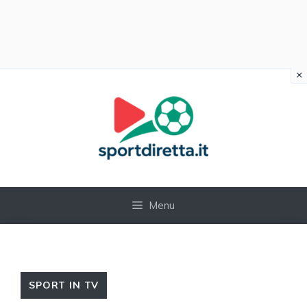
×
Vai
al
contenuto
Menu
SPORT IN TV