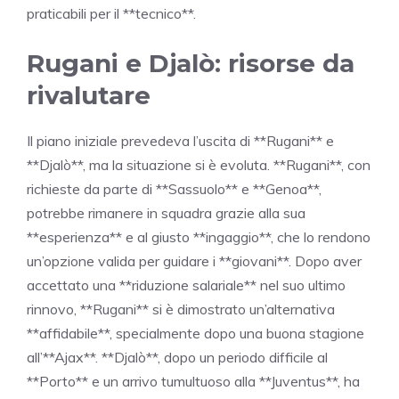
praticabili per il **tecnico**.
Rugani e Djalò: risorse da
rivalutare
Il piano iniziale prevedeva l’uscita di **Rugani** e
**Djalò**, ma la situazione si è evoluta. **Rugani**, con
richieste da parte di **Sassuolo** e **Genoa**,
potrebbe rimanere in squadra grazie alla sua
**esperienza** e al giusto **ingaggio**, che lo rendono
un’opzione valida per guidare i **giovani**. Dopo aver
accettato una **riduzione salariale** nel suo ultimo
rinnovo, **Rugani** si è dimostrato un’alternativa
**affidabile**, specialmente dopo una buona stagione
all’**Ajax**. **Djalò**, dopo un periodo difficile al
**Porto** e un arrivo tumultuoso alla **Juventus**, ha