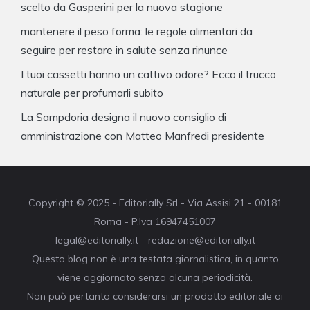
scelto da Gasperini per la nuova stagione
mantenere il peso forma: le regole alimentari da
seguire per restare in salute senza rinunce
I tuoi cassetti hanno un cattivo odore? Ecco il trucco
naturale per profumarli subito
La Sampdoria designa il nuovo consiglio di
amministrazione con Matteo Manfredi presidente
Copyright © 2025 - Editorially Srl - Via Assisi 21 - 00181
Roma - P.Iva 16947451007
legal@editorially.it - redazione@editorially.it
Questo blog non è una testata giornalistica, in quanto
viene aggiornato senza alcuna periodicità.
Non può pertanto considerarsi un prodotto editoriale ai