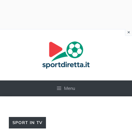
×
Vai
al
contenuto
Menu
SPORT IN TV