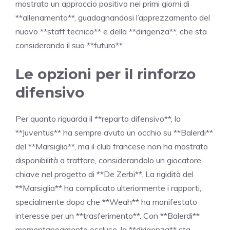
mostrato un approccio positivo nei primi giorni di
**allenamento**, guadagnandosi l’apprezzamento del
nuovo **staff tecnico** e della **dirigenza**, che sta
considerando il suo **futuro**.
Le opzioni per il rinforzo
difensivo
Per quanto riguarda il **reparto difensivo**, la
**Juventus** ha sempre avuto un occhio su **Balerdi**
del **Marsiglia**, ma il club francese non ha mostrato
disponibilità a trattare, considerandolo un giocatore
chiave nel progetto di **De Zerbi**. La rigidità del
**Marsiglia** ha complicato ulteriormente i rapporti,
specialmente dopo che **Weah** ha manifestato
interesse per un **trasferimento**. Con **Balerdi**
momentaneamente escluso, la **dirigenza** sta