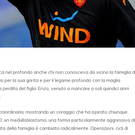
ca nel profondo anche chi non conosceva da vicino la famiglia d
osi per la sua grinta e per il legame profondo con la maglia
la perdita del figlio Enzo, venuto a mancare a soli quindici anni
.
raordinaria, mostrando un coraggio che ha ispirato chiunque
2020: un medulloblastoma, una forma particolarmente aggressiva di
ta della famiglia è cambiata radicalmente. Operazioni, cicli di