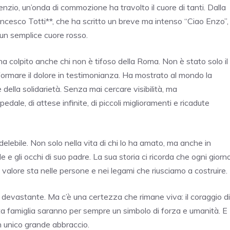
enzio, un’onda di commozione ha travolto il cuore di tanti. Dalla
ancesco Totti**, che ha scritto un breve ma intenso “Ciao Enzo”,
a un semplice cuore rosso.
ha colpito anche chi non è tifoso della Roma. Non è stato solo il
ormare il dolore in testimonianza. Ha mostrato al mondo la
e della solidarietà. Senza mai cercare visibilità, ma
dale, di attese infinite, di piccoli miglioramenti e ricadute
elebile. Non solo nella vita di chi lo ha amato, ma anche in
e e gli occhi di suo padre. La sua storia ci ricorda che ogni giorn
 valore sta nelle persone e nei legami che riusciamo a costruire.
ì devastante. Ma c’è una certezza che rimane viva: il coraggio di
esta famiglia saranno per sempre un simbolo di forza e umanità. E
un unico grande abbraccio.