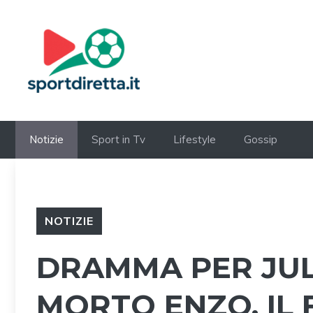
Vai
al
contenuto
Notizie
Sport in Tv
Lifestyle
Gossip
NOTIZIE
DRAMMA PER JULI
MORTO ENZO, IL 