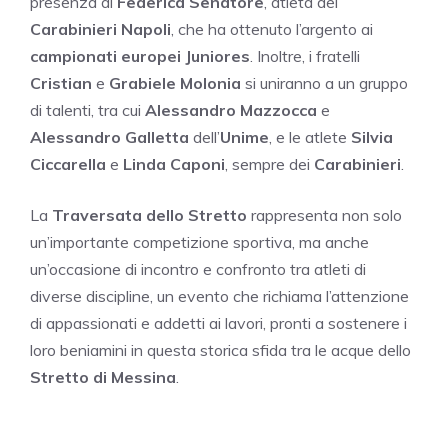
presenza di
Federica Senatore
, atleta dei
Carabinieri Napoli
, che ha ottenuto l’argento ai
campionati europei Juniores
. Inoltre, i fratelli
Cristian
e
Grabiele Molonia
si uniranno a un gruppo
di talenti, tra cui
Alessandro Mazzocca
e
Alessandro Galletta
dell’
Unime
, e le atlete
Silvia
Ciccarella
e
Linda Caponi
, sempre dei
Carabinieri
.
La
Traversata dello Stretto
rappresenta non solo
un’importante competizione sportiva, ma anche
un’occasione di incontro e confronto tra atleti di
diverse discipline, un evento che richiama l’attenzione
di appassionati e addetti ai lavori, pronti a sostenere i
loro beniamini in questa storica sfida tra le acque dello
Stretto di Messina
.