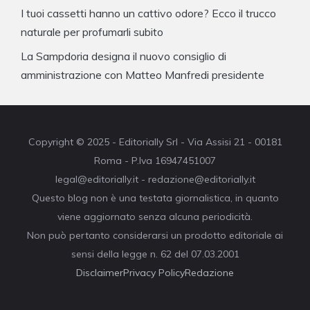
I tuoi cassetti hanno un cattivo odore? Ecco il trucco
naturale per profumarli subito
La Sampdoria designa il nuovo consiglio di
amministrazione con Matteo Manfredi presidente
Copyright © 2025 - Editorially Srl - Via Assisi 21 - 00181
Roma - P.Iva 16947451007
legal@editorially.it - redazione@editorially.it
Questo blog non è una testata giornalistica, in quanto
viene aggiornato senza alcuna periodicità.
Non può pertanto considerarsi un prodotto editoriale ai
sensi della legge n. 62 del 07.03.2001
Disclaimer
Privacy Policy
Redazione