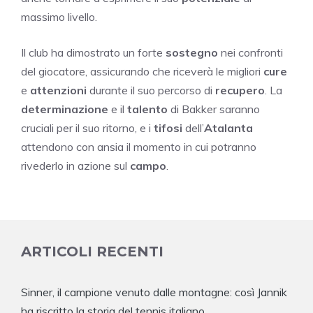
massimo livello.
Il club ha dimostrato un forte
sostegno
nei confronti
del giocatore, assicurando che riceverà le migliori
cure
e
attenzioni
durante il suo percorso di
recupero
. La
determinazione
e il
talento
di Bakker saranno
cruciali per il suo ritorno, e i
tifosi
dell’
Atalanta
attendono con ansia il momento in cui potranno
rivederlo in azione sul
campo
.
ARTICOLI RECENTI
Sinner, il campione venuto dalle montagne: così Jannik
ha riscritto la storia del tennis italiano