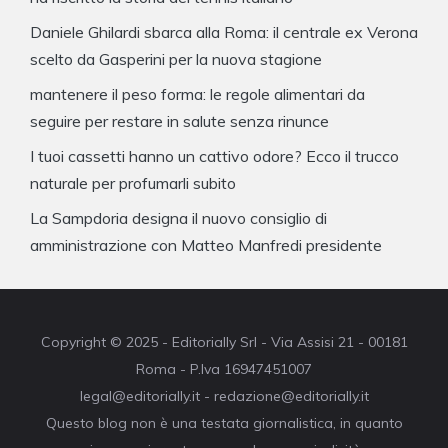
Daniele Ghilardi sbarca alla Roma: il centrale ex Verona
scelto da Gasperini per la nuova stagione
mantenere il peso forma: le regole alimentari da
seguire per restare in salute senza rinunce
I tuoi cassetti hanno un cattivo odore? Ecco il trucco
naturale per profumarli subito
La Sampdoria designa il nuovo consiglio di
amministrazione con Matteo Manfredi presidente
Copyright © 2025 - Editorially Srl - Via Assisi 21 - 00181
Roma - P.Iva 16947451007
legal@editorially.it - redazione@editorially.it
Questo blog non è una testata giornalistica, in quanto