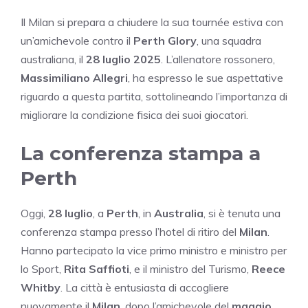
Il Milan si prepara a chiudere la sua tournée estiva con
un’amichevole contro il
Perth Glory
, una squadra
australiana, il
28 luglio 2025
. L’allenatore rossonero,
Massimiliano Allegri
, ha espresso le sue aspettative
riguardo a questa partita, sottolineando l’importanza di
migliorare la condizione fisica dei suoi giocatori.
La conferenza stampa a
Perth
Oggi,
28 luglio
, a
Perth
, in
Australia
, si è tenuta una
conferenza stampa presso l’hotel di ritiro del
Milan
.
Hanno partecipato la vice primo ministro e ministro per
lo Sport,
Rita Saffioti
, e il ministro del Turismo,
Reece
Whitby
. La città è entusiasta di accogliere
nuovamente il
Milan
, dopo l’amichevole del
maggio