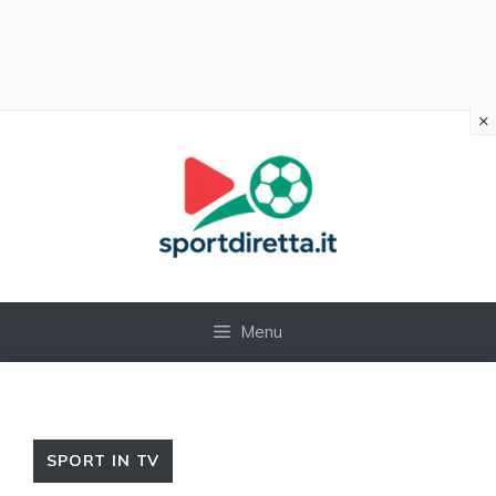
×
Vai
al
contenuto
Menu
SPORT IN TV