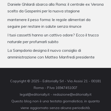
Daniele Ghilardi sbarca alla Roma: il centrale ex Verona
scelto da Gasperini per la nuova stagione
mantenere il peso forma: le regole alimentari da
seguire per restare in salute senza rinunce
I tuoi cassetti hanno un cattivo odore? Ecco il trucco
naturale per profumarli subito
La Sampdoria designa il nuovo consiglio di
amministrazione con Matteo Manfredi presidente
Copyright © 2025 - Editorially Srl - Via Assisi 21 - 00181
Roma - P.Iva 16947451007
legal@editorially.it - redazione@editorially.it
Questo blog non è una testata giornalistica, in quanto
viene aggiornato senza alcuna periodicità.