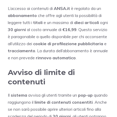
L’accesso ai contenuti di
ANSA.it
è regolato da un
abbonamento
che offre agli utenti la possibilità di
leggere tutti i
titoli
e un massimo di
dieci articoli
ogni
30 giorni
al costo annuale di
€16,99
. Questo servizio
è paragonabile a quello disponibile per chi acconsente
all’utilizzo dei
cookie di profilazione pubblicitaria
e
tracciamento
. La durata dell’abbonamento è annuale
e non prevede
rinnovo automatico
.
Avviso di limite di
contenuti
Il
sistema
avvisa gli utenti tramite un
pop-up
quando
raggiungono il
limite di contenuti consentiti
. Anche
se non sarà possibile aprire ulteriori articoli fino alla
scadenza del periodo di
30 giorni
, gli utenti potranno