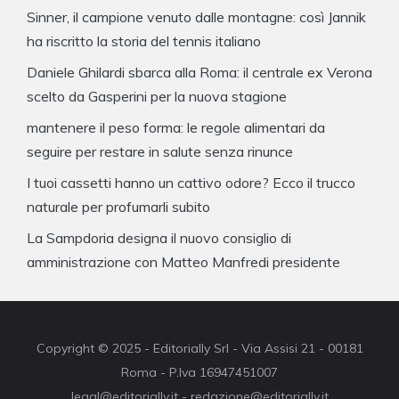
Sinner, il campione venuto dalle montagne: così Jannik
ha riscritto la storia del tennis italiano
Daniele Ghilardi sbarca alla Roma: il centrale ex Verona
scelto da Gasperini per la nuova stagione
mantenere il peso forma: le regole alimentari da
seguire per restare in salute senza rinunce
I tuoi cassetti hanno un cattivo odore? Ecco il trucco
naturale per profumarli subito
La Sampdoria designa il nuovo consiglio di
amministrazione con Matteo Manfredi presidente
Copyright © 2025 - Editorially Srl - Via Assisi 21 - 00181
Roma - P.Iva 16947451007
legal@editorially.it - redazione@editorially.it