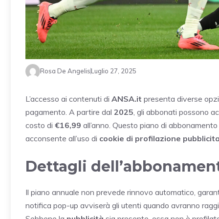
Rosa De Angelis
Luglio 27, 2025
L’accesso ai contenuti di
ANSA.it
presenta diverse opzioni
pagamento. A partire dal
2025
, gli abbonati possono acc
costo di
€16,99
all’anno. Questo piano di abbonamento of
acconsente all’uso di
cookie di profilazione pubblicit
Dettagli dell’abbonamen
Il piano annuale non prevede rinnovo automatico, garante
notifica pop-up avviserà gli utenti quando avranno raggiun
Sebbene la
pubblicità
sia presente, essa non è profilata