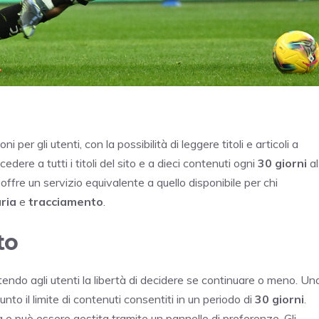
 per gli utenti, con la possibilità di leggere titoli e articoli a
edere a tutti i titoli del sito e a dieci contenuti ogni
30 giorni
al
fre un servizio equivalente a quello disponibile per chi
aria
e
tracciamento
.
to
ndo agli utenti la libertà di decidere se continuare o meno. Un
to il limite di contenuti consentiti in un periodo di
30 giorni
.
 e può essere gestita tramite un pannello di preferenze. Gli