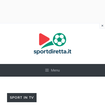
×
Vai
al
contenuto
Menu
SPORT IN TV