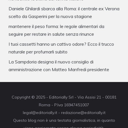
Daniele Ghilardi sbarca alla Roma: il centrale ex Verona
scelto da Gasperini per la nuova stagione
mantenere il peso forma: le regole alimentari da
seguire per restare in salute senza rinunce
I tuoi cassetti hanno un cattivo odore? Ecco il trucco
naturale per profumarli subito
La Sampdoria designa il nuovo consiglio di
amministrazione con Matteo Manfredi presidente
Copyright © 2025 - Editorially Srl - Via Assisi 21 - 00181
Roma - P.Iva 16947451007
legal@editorially.it - redazione@editorially.it
Questo blog non è una testata giornalistica, in quanto