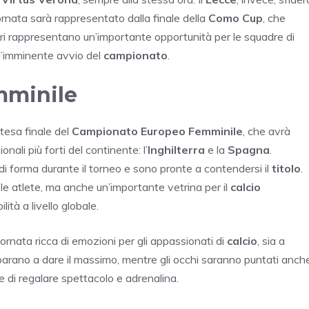
ornata sarà rappresentato dalla finale della
Como Cup
, che
tri rappresentano un’importante opportunità per le squadre di
ell’imminente avvio del
campionato
.
emminile
tesa finale del
Campionato Europeo Femminile
, che avrà
nali più forti del continente: l’
Inghilterra
e la
Spagna
.
 forma durante il torneo e sono pronte a contendersi il
titolo
.
le atlete, ma anche un’importante vetrina per il
calcio
ità a livello globale.
iornata ricca di emozioni per gli appassionati di
calcio
, sia a
reparano a dare il massimo, mentre gli occhi saranno puntati anch
di regalare spettacolo e adrenalina.