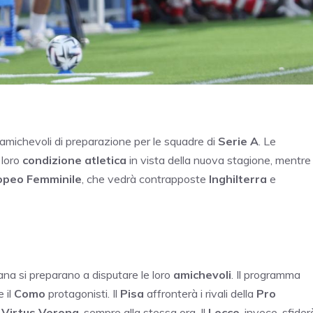
i amichevoli di preparazione per le squadre di
Serie A
. Le
 loro
condizione atletica
in vista della nuova stagione, mentre
opeo Femminile
, che vedrà contrapposte
Inghilterra
e
iana si preparano a disputare le loro
amichevoli
. Il programma
 il
Como
protagonisti. Il
Pisa
affronterà i rivali della
Pro
a
Virtus Verona
, sempre alla stessa ora. Il
Lecce
, invece, sfider