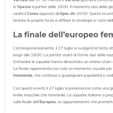
lo
Spezia
a partire dalle 18:00. Il momento clou della gi
vedrà il
Como
opposto all’
Ajax
alle 20:00. Questi incon
testare le proprie forze e affilare le strategie in vista d
La finale dell’europeo f
Contemporaneamente, il 27 luglio si svolgerà la tanto at
luogo alle 18:00. La partita vedrà di fronte due delle nazio
Entrambe le squadre hanno dimostrato un ottimo stato di
La finale rappresenta non solo un momento cruciale per 
femminile
, che continua a guadagnare popolarità e visibil
Con questi eventi, il 27 luglio si preannuncia come una g
livello maschile che femminile. Le squadre italiane si p
sulla finale dell’
Europeo
, un appuntamento che promette 