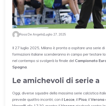
Rosa De Angelis
Luglio 27, 2025
Il 27 luglio 2025, Milano è pronta a ospitare una serie d
formazioni italiane scenderanno in campo per testare la
nel contempo si svolgerà la finale del
Campionato Eur
Spagna
.
Le amichevoli di serie a
Oggi, diverse squadre della massima serie calcistica ital
prevede quattro incontri, con il
Lecce
, il
Pisa
, il
Verona
e
Vercelli
alle 17:30, mentre il
Verona
giocherà contro l