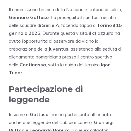
Il commissario tecnico della Nazionale Italiana di calcio,
Gennaro Gattuso
, ha proseguito il suo tour nei ritiri
delle squadre di
Serie A
, facendo tappa a
Torino
il
15
gennaio 2025
. Durante questa visita, il
ct
azzurro ha
avuto l’opportunità di osservare da vicino la
preparazione della
Juventus
, assistendo alla seduta di
allenamento pomeridiana presso il centro sportivo
della
Continassa
, sotto la guida del tecnico
Igor
Tudor
.
Partecipazione di
leggende
Insieme a
Gattuso
, hanno partecipato all’incontro
anche due leggende del club bianconero:
Gianluigi
Buffon
e
Leonardo Bonucci
. I due ex calciatori