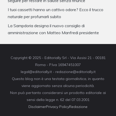
seguire per restare in salute senza rinunce
I tuoi cassetti hanno un cattivo odore? Ecco il trucco
naturale per profumarli subito
La Sampdoria designa il nuovo consiglio di
amministrazione con Matteo Manfredi presidente
Copyright © 2025 - Editorially Srl - Via Assisi 21 - 00181
Roma - P.Iva 16947451007
legal@editorially.it - redazione@editorially.it
Questo blog non è una testata giornalistica, in quanto
viene aggiornato senza alcuna periodicità.
Non può pertanto considerarsi un prodotto editoriale ai
sensi della legge n. 62 del 07.03.2001
Disclaimer
Privacy Policy
Redazione