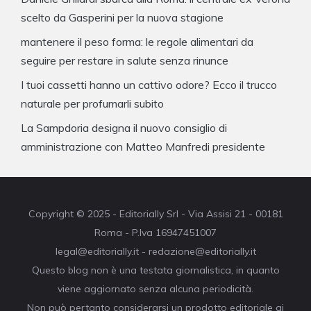
scelto da Gasperini per la nuova stagione
mantenere il peso forma: le regole alimentari da
seguire per restare in salute senza rinunce
I tuoi cassetti hanno un cattivo odore? Ecco il trucco
naturale per profumarli subito
La Sampdoria designa il nuovo consiglio di
amministrazione con Matteo Manfredi presidente
Copyright © 2025 - Editorially Srl - Via Assisi 21 - 00181
Roma - P.Iva 16947451007
legal@editorially.it - redazione@editorially.it
Questo blog non è una testata giornalistica, in quanto
viene aggiornato senza alcuna periodicità.
Non può pertanto considerarsi un prodotto editoriale ai