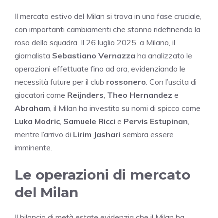
Il mercato estivo del Milan si trova in una fase cruciale,
con importanti cambiamenti che stanno ridefinendo la
rosa della squadra. Il 26 luglio 2025, a Milano, il
giornalista
Sebastiano Vernazza
ha analizzato le
operazioni effettuate fino ad ora, evidenziando le
necessità future per il club
rossonero
. Con l’uscita di
giocatori come
Reijnders
,
Theo Hernandez
e
Abraham
, il Milan ha investito su nomi di spicco come
Luka Modric
,
Samuele Ricci
e
Pervis Estupinan
,
mentre l’arrivo di
Lirim Jashari
sembra essere
imminente.
Le operazioni di mercato
del Milan
Il bilancio di metà estate evidenzia che il Milan ha