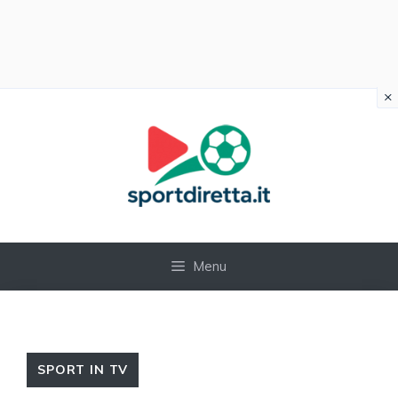
×
Vai
al
contenuto
Menu
SPORT IN TV