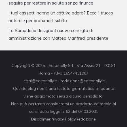
seguire per restare in salute senza rinunce
I tuoi cassetti hanno un cattivo odore? Ecco il trucco
naturale per profumarli subito
La Sampdoria designa il nuovo consiglio di
amministrazione con Matteo Manfredi presidente
Copyright © 2025 - Editorially Srl - Via Assisi 21 - 00181
Roma - P.Iva 16947451007
legal@editorially.it - redazione@editorially.it
Questo blog non è una testata giornalistica, in quanto
viene aggiornato senza alcuna periodicità.
Non può pertanto considerarsi un prodotto editoriale ai
sensi della legge n. 62 del 07.03.2001
Disclaimer
Privacy Policy
Redazione