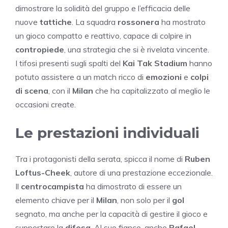
dimostrare la solidità del gruppo e l’efficacia delle
nuove
tattiche
. La squadra
rossonera
ha mostrato
un gioco compatto e reattivo, capace di colpire in
contropiede
, una strategia che si è rivelata vincente.
I tifosi presenti sugli spalti del
Kai Tak Stadium
hanno
potuto assistere a un match ricco di
emozioni
e
colpi
di scena
, con il
Milan
che ha capitalizzato al meglio le
occasioni create.
Le prestazioni individuali
Tra i protagonisti della serata, spicca il nome di
Ruben
Loftus-Cheek
, autore di una prestazione eccezionale.
Il
centrocampista
ha dimostrato di essere un
elemento chiave per il
Milan
, non solo per il
gol
segnato, ma anche per la capacità di gestire il gioco e
supportare la
difesa
. Al suo fianco, anche
Rafael