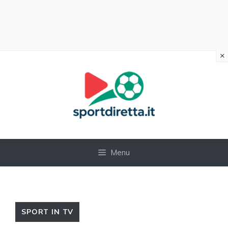
×
Vai
al
contenuto
Menu
SPORT IN TV