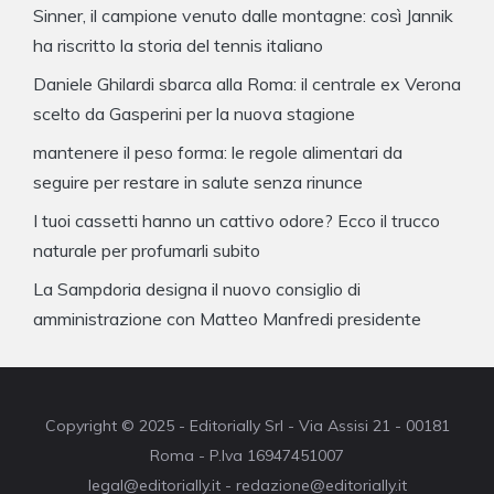
Sinner, il campione venuto dalle montagne: così Jannik
ha riscritto la storia del tennis italiano
Daniele Ghilardi sbarca alla Roma: il centrale ex Verona
scelto da Gasperini per la nuova stagione
mantenere il peso forma: le regole alimentari da
seguire per restare in salute senza rinunce
I tuoi cassetti hanno un cattivo odore? Ecco il trucco
naturale per profumarli subito
La Sampdoria designa il nuovo consiglio di
amministrazione con Matteo Manfredi presidente
Copyright © 2025 - Editorially Srl - Via Assisi 21 - 00181
Roma - P.Iva 16947451007
legal@editorially.it - redazione@editorially.it