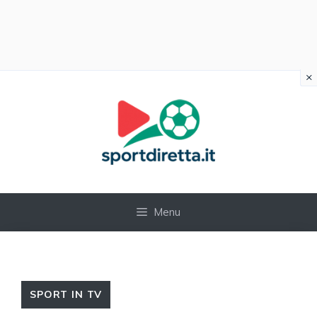
×
Vai
al
contenuto
Menu
SPORT IN TV