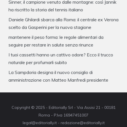
Sinner, il campione venuto dalle montagne: così Jannik
ha riscritto la storia del tennis italiano
Daniele Ghilardi sbarca alla Roma: il centrale ex Verona
scelto da Gasperini per la nuova stagione
mantenere il peso forma: le regole alimentari da
seguire per restare in salute senza rinunce
I tuoi cassetti hanno un cattivo odore? Ecco il trucco
naturale per profumarli subito
La Sampdoria designa il nuovo consiglio di
amministrazione con Matteo Manfredi presidente
Copyright © 2025 - Editorially Srl - Via Assisi 21 - 00181
Roma - P.Iva 16947451007
legal@editorially.it - redazione@editorially.it