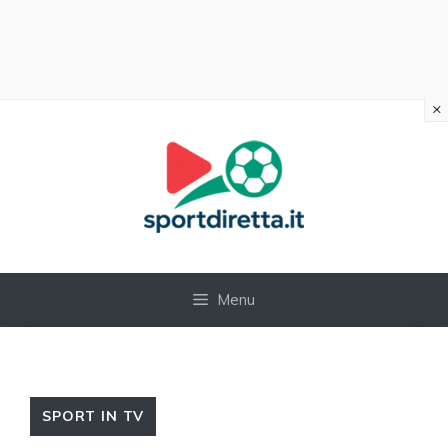
×
Vai
al
contenuto
Menu
SPORT IN TV