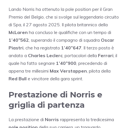
Lando Norris ha ottenuto la pole position per il Gran
Premio del Belgio, che si svolge sul leggendario circuito
di Spa, il 27 agosto 2025. Il pilota britannico della
McLaren
ha concluso le qualifiche con un tempo di
1’40”562
, superando il compagno di squadra
Oscar
Piastri
, che ha registrato
1’40”647
. Il terzo posto è
andato a
Charles Leclerc
, portacolori della
Ferrari
, il
quale ha fatto segnare
1’40”900
, precedendo di
appena tre millesimi
Max Verstappen
, pilota della
Red Bull
e vincitore della gara sprint.
Prestazione di Norris e
griglia di partenza
La prestazione di
Norris
rappresenta la tredicesima
pole position
della sua carriera, un traguardo