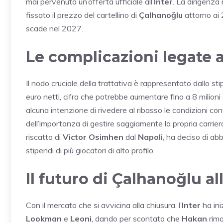
mai pervenuta un’offerta ufficiale all’
Inter
. La dirigenza
fissato il prezzo del cartellino di
Çalhanoğlu
attorno ai 
scade nel 2027.
Le complicazioni legate a
Il nodo cruciale della trattativa è rappresentato dallo st
euro netti, cifra che potrebbe aumentare fino a 8 milioni 
alcuna intenzione di rivedere al ribasso le condizioni cont
dell’importanza di gestire saggiamente la propria carriera
riscatto di
Victor Osimhen
dal
Napoli
, ha deciso di abb
stipendi di più giocatori di alto profilo.
Il futuro di Çalhanoğlu all
Con il mercato che si avvicina alla chiusura, l’
Inter
ha ini
Lookman
e
Leoni
, dando per scontato che
Hakan
rima