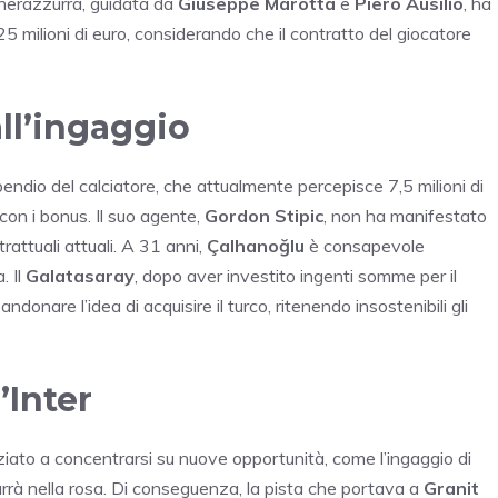
 nerazzurra, guidata da
Giuseppe Marotta
e
Piero Ausilio
, ha
25 milioni di euro, considerando che il contratto del giocatore
ll’ingaggio
ipendio del calciatore, che attualmente percepisce 7,5 milioni di
con i bonus. Il suo agente,
Gordon Stipic
, non ha manifestato
rattuali attuali. A 31 anni,
Çalhanoğlu
è consapevole
. Il
Galatasaray
, dopo aver investito ingenti somme per il
andonare l’idea di acquisire il turco, ritenendo insostenibili gli
’Inter
ziato a concentrarsi su nuove opportunità, come l’ingaggio di
rrà nella rosa. Di conseguenza, la pista che portava a
Granit