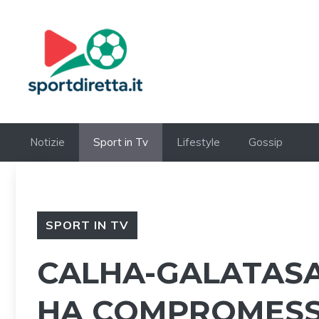
Vai
al
contenuto
Notizie
Sport in Tv
Lifestyle
Gossip
SPORT IN TV
CALHA-GALATASA
HA COMPROMESS