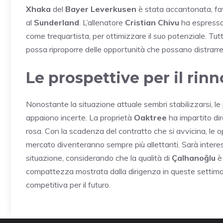
Xhaka
del
Bayer Leverkusen
è stata accantonata, fav
al
Sunderland
. L’allenatore
Cristian Chivu
ha espresso 
come trequartista, per ottimizzare il suo potenziale. Tutt
possa riproporre delle opportunità che possano distrarre i
Le prospettive per il rin
Nonostante la situazione attuale sembri stabilizzarsi, le
appaiono incerte. La proprietà
Oaktree
ha impartito dir
rosa. Con la scadenza del contratto che si avvicina, le op
mercato diventeranno sempre più allettanti. Sarà intere
situazione, considerando che la qualità di
Çalhanoğlu
è 
compattezza mostrata dalla dirigenza in queste settiman
competitiva per il futuro.