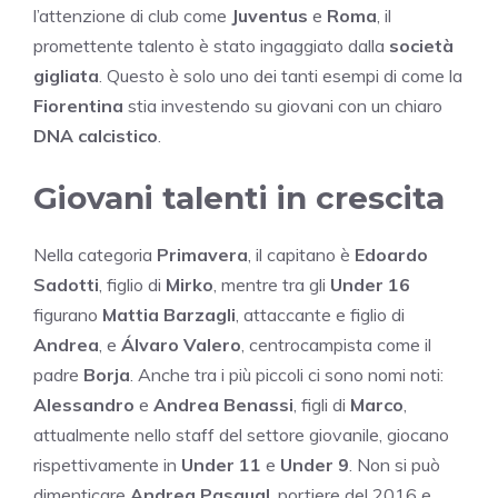
l’attenzione di club come
Juventus
e
Roma
, il
promettente talento è stato ingaggiato dalla
società
gigliata
. Questo è solo uno dei tanti esempi di come la
Fiorentina
stia investendo su giovani con un chiaro
DNA calcistico
.
Giovani talenti in crescita
Nella categoria
Primavera
, il capitano è
Edoardo
Sadotti
, figlio di
Mirko
, mentre tra gli
Under 16
figurano
Mattia Barzagli
, attaccante e figlio di
Andrea
, e
Álvaro Valero
, centrocampista come il
padre
Borja
. Anche tra i più piccoli ci sono nomi noti:
Alessandro
e
Andrea Benassi
, figli di
Marco
,
attualmente nello staff del settore giovanile, giocano
rispettivamente in
Under 11
e
Under 9
. Non si può
dimenticare
Andrea Pasqual
, portiere del 2016 e