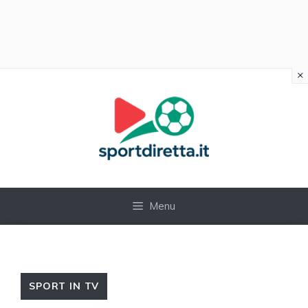
×
Vai
al
contenuto
Menu
SPORT IN TV