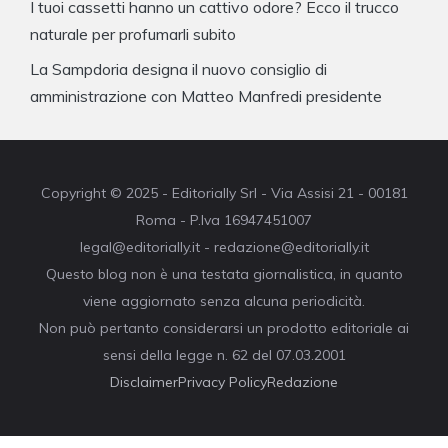
I tuoi cassetti hanno un cattivo odore? Ecco il trucco
naturale per profumarli subito
La Sampdoria designa il nuovo consiglio di
amministrazione con Matteo Manfredi presidente
Copyright © 2025 - Editorially Srl - Via Assisi 21 - 00181
Roma - P.Iva 16947451007
legal@editorially.it - redazione@editorially.it
Questo blog non è una testata giornalistica, in quanto
viene aggiornato senza alcuna periodicità.
Non può pertanto considerarsi un prodotto editoriale ai
sensi della legge n. 62 del 07.03.2001
Disclaimer
Privacy Policy
Redazione