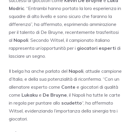
successi di giocatori come
Kevin De Bruyne
e
Luka
Modric
. “Entrambi hanno portato la loro esperienza in
squadre di alto livello e sono sicuro che faranno la
differenza”, ha affermato, esprimendo ammirazione
per il talento di De Bruyne, recentemente trasferitosi
al
Napoli
. Secondo Witsel, il campionato italiano
rappresenta un’opportunità per i
giocatori esperti
di
lasciare un segno.
Il belga ha anche parlato del
Napoli
, attuale campione
d’Italia, e della sua potenzialità di riconferma. “Con un
allenatore esperto come
Conte
e giocatori di qualità
come
Lukaku
e
De Bruyne
, il Napoli ha tutte le carte
in regola per puntare allo
scudetto
“, ha affermato
Witsel, evidenziando l’importanza della sinergia tra i
giocatori.