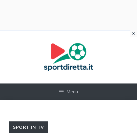
×
Vai
al
contenuto
Menu
SPORT IN TV