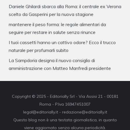
Daniele Ghilardi sbarca alla Roma: il centrale ex Verona
scelto da Gasperini per la nuova stagione
mantenere il peso forma: le regole alimentari da
seguire per restare in salute senza rinunce
I tuoi cassetti hanno un cattivo odore? Ecco il trucco
naturale per profumarli subito
La Sampdoria designa il nuovo consiglio di
amministrazione con Matteo Manfredi presidente
Copyright © 2025 - Editorially Srl - Via Assisi 21 - 00181
Roma - P.Iva 16947451007
legal@editorially.it - redazione@editorially.it
Questo blog non è una testata giornalistica, in quanto
viene aggiornato senza alcuna periodicità.