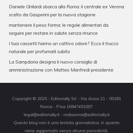
Daniele Ghilardi sbarca alla Roma: il centrale ex Verona
scelto da Gasperini per la nuova stagione
mantenere il peso forma: le regole alimentari da
seguire per restare in salute senza rinunce
I tuoi cassetti hanno un cattivo odore? Ecco il trucco
naturale per profumarli subito
La Sampdoria designa il nuovo consiglio di
amministrazione con Matteo Manfredi presidente
Copyright © 2025 - Editorially Srl - Via Assisi 21 - 00181
Roma - P.Iva 16947451007
legal@editorially.it - redazione@editorially.it
Questo blog non è una testata giornalistica, in quanto
viene aggiornato senza alcuna periodicità.