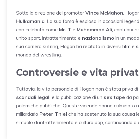
Sotto la direzione del promoter
Vince McMahon
, Hogan
Hulkamania
. La sua fama è esplosa in occasioni legend
con celebrità come
Mr. T
e
Muhammad Ali
, contribuen
unito sport, intrattenimento e
nazionalismo
in un modo 
sua carriera sul ring, Hogan ha recitato in diversi
film
e
s
mondo del wrestling.
Controversie e vita priva
Tuttavia, la vita personale di Hogan non è stata priva d
scandali legali
e la pubblicazione di un
sex tape
da pa
polemiche pubbliche. Queste vicende hanno culminato n
miliardario
Peter Thiel
che ha sostenuto la sua causa leg
simbolo di intrattenimento e cultura pop, continuando a e