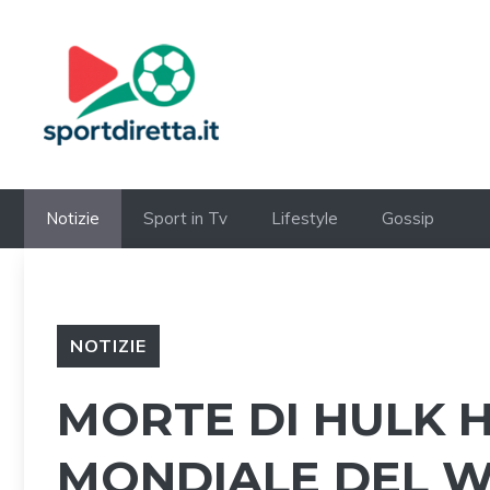
Vai
al
contenuto
Notizie
Sport in Tv
Lifestyle
Gossip
NOTIZIE
MORTE DI HULK 
MONDIALE DEL W