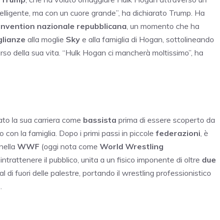
telligente, ma con un cuore grande”, ha dichiarato Trump. Ha
nvention nazionale repubblicana
, un momento che ha
lianze
alla moglie
Sky
e alla famiglia di Hogan, sottolineando
orso della sua vita. “Hulk Hogan ci mancherà moltissimo”, ha
ziato la sua carriera come
bassista
prima di essere scoperto da
to con la famiglia. Dopo i primi passi in piccole
federazioni
, è
 nella
WWF
(oggi nota come
World Wrestling
di intrattenere il pubblico, unita a un fisico imponente di oltre
due
l di fuori delle palestre, portando il wrestling professionistico
.