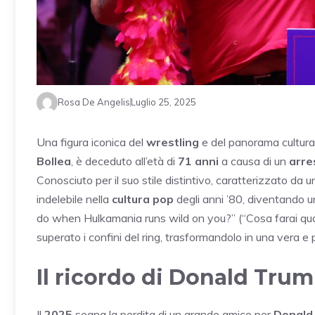
Rosa De Angelis
Luglio 25, 2025
Una figura iconica del
wrestling
e del panorama cultura
Bollea
, è deceduto all’età di
71 anni
a causa di un
arre
Conosciuto per il suo stile distintivo, caratterizzato da 
indelebile nella
cultura pop
degli anni ’80, diventando u
do when Hulkamania runs wild on you?” (“Cosa farai qua
superato i confini del ring, trasformandolo in una vera e
Il ricordo di Donald Tru
Il
2025
segna la perdita di un grande amico per
Donald