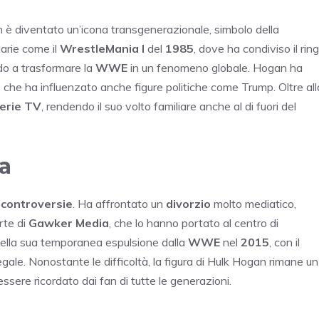
 è diventato un’icona transgenerazionale, simbolo della
arie come il
WrestleMania I
del
1985
, dove ha condiviso il ring
do a trasformare la
WWE
in un fenomeno globale. Hogan ha
che ha influenzato anche figure politiche come Trump. Oltre all
erie TV
, rendendo il suo volto familiare anche al di fuori del
ta
i
controversie
. Ha affrontato un
divorzio
molto mediatico,
rte di
Gawker Media
, che lo hanno portato al centro di
ella sua temporanea espulsione dalla
WWE
nel
2015
, con il
ale. Nonostante le difficoltà, la figura di Hulk Hogan rimane un
ssere ricordato dai fan di tutte le generazioni.