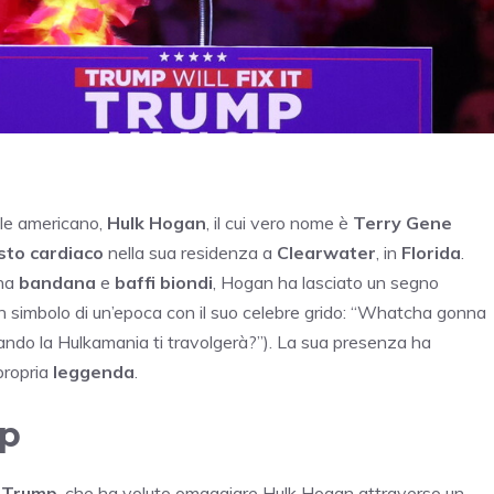
le americano,
Hulk Hogan
, il cui vero nome è
Terry Gene
sto cardiaco
nella sua residenza a
Clearwater
, in
Florida
.
una
bandana
e
baffi biondi
, Hogan ha lasciato un segno
n simbolo di un’epoca con il suo celebre grido: “Whatcha gonna
ndo la Hulkamania ti travolgerà?”). La sua presenza ha
 propria
leggenda
.
mp
 Trump
, che ha voluto omaggiare Hulk Hogan attraverso un