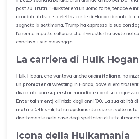
post su
Truth
. “Hulkster era un uomo forte, tenace e in
ricordato il discorso elettrizzante di Hogan durante la
co
segnato la settimana. Trump ha espresso le sue
condog
l’enorme impatto culturale che il wrestler ha avuto nel c
concluso il suo messaggio.
La carriera di Hulk Hogan
Hulk Hogan, che vantava anche origini
italiane
, ha ini
un
promoter
di wrestling in Florida, dove si era trasferi
diventato una
superstar mondiale
con il suo ingresso
Entertainment
) all’inizio degli anni ’80. La sua abilità 
metri
e
145 chili
, lo ha rapidamente reso un volto noto a
direttamente nelle case degli spettatori di tutto il mondo
Icona della Hulkamania