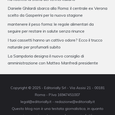
Daniele Ghilardi sbarca alla Roma: il centrale ex Verona
scelto da Gasperini per la nuova stagione
mantenere il peso forma: le regole alimentari da
seguire per restare in salute senza rinunce
I tuoi cassetti hanno un cattivo odore? Ecco il trucco
naturale per profumarli subito
La Sampdoria designa il nuovo consiglio di
amministrazione con Matteo Manfredi presidente
Copyright © 2025 - Editorially Srl - Via Assisi 21 - 00181
Roma - P.Iva 16947451007
legal@editorially.it - redazione@editorially.it
Questo blog non è una testata giornalistica, in quanto