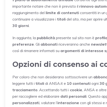
importante notare che non è previsto il
rinnovo autom
raggiungimento del
limite di contenuti
consentiti in un
continuare a visualizzare i
titoli
del sito, ma per aprire ul
30 giorni
.
In aggiunta, la
pubblicità
presente sul sito non è
profil
preferenze
. Gli
abbonati
riceveranno anche
newslet
così di rimanere informati su
argomenti di interesse s
Opzioni di consenso ai c
Per coloro che non desiderano sottoscrivere un
abbon
leggere tutti i
titoli
di ANSA.it e
10 contenuti
ogni
30 g
tracciamento
. Accettando tutti i
cookie
, ANSA e oltr
per raccogliere ed elaborare
dati personali
. Questo ap
personalizzati
, valutare l’
interazione
con gli stessi e 