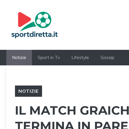
Vai
al
contenuto
Notizie
Sport in Tv
Lifestyle
Gossip
NOTIZIE
IL MATCH GRAICH
TERMINA IN PARE