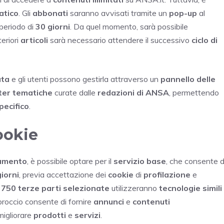
atico
. Gli
abbonati
saranno avvisati tramite un
pop-up
al
 periodo di
30 giorni
. Da quel momento, sarà possibile
teriori
articoli
sarà necessario attendere il successivo
ciclo di
ata
e gli utenti possono gestirla attraverso un
pannello delle
ter tematiche
curate dalle
redazioni di ANSA
, permettendo
pecifico
.
ookie
amento
, è possibile optare per il
servizio base
, che consente d
iorni
, previa accettazione dei
cookie
di
profilazione
e
e
750 terze parti selezionate
utilizzeranno
tecnologie simili
proccio consente di fornire
annunci
e
contenuti
migliorare
prodotti
e
servizi
.