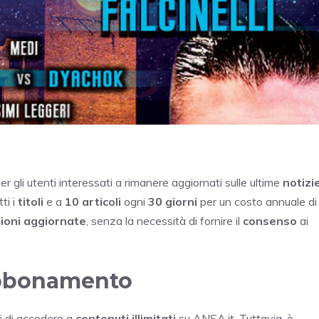
r gli utenti interessati a rimanere aggiornati sulle ultime
notizi
ti i
titoli
e a
10 articoli
ogni
30 giorni
per un costo annuale di
ioni aggiornate
, senza la necessità di fornire il
consenso
ai
 abbonamento
i di accedere a
contenuti illimitati
su ANSA.it. Tuttavia, è