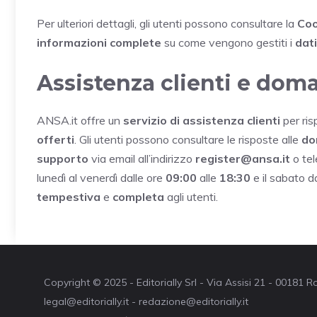
Per ulteriori dettagli, gli utenti possono consultare la
Coo
informazioni complete
su come vengono gestiti i
dat
Assistenza clienti e dom
ANSA.it offre un
servizio di assistenza clienti
per ris
offerti
. Gli utenti possono consultare le risposte alle
do
supporto
via email all’indirizzo
register@ansa.it
o te
lunedì al venerdì dalle ore
09:00
alle
18:30
e il sabato d
tempestiva
e
completa
agli utenti.
Copyright © 2025 - Editorially Srl - Via Assisi 21 - 00181
legal@editorially.it - redazione@editorially.it