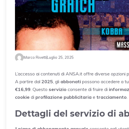
Marco Rivetti
Luglio 25, 2025
L’accesso ai contenuti di ANSA.it offre diverse opzioni pe
A partire dal
2025
, gli
abbonati
possono accedere a tut
€16,99
. Questo
servizio
consente di fruire di
informaz
cookie
di
profilazione pubblicitaria
e
tracciamento
.
Dettagli del servizio di
Il
piano di abbonamento annuale
consente agli utent