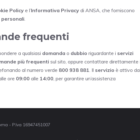
kie Policy
e l’
Informativa Privacy
di ANSA, che forniscono
i personali
.
ande frequenti
pondere a qualsiasi
domanda
o
dubbio
riguardante i
servizi
mande più frequenti
sul sito, oppure contattare direttamente i
lefonando al numero verde
800 938 881
. Il
servizio
è attivo da
alle ore
09:00
alle
14:00
, per garantire un’assistenza
 Roma - P.Iva 16947451007