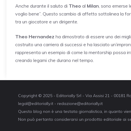
Anche durante il saluto di
Theo
al
Milan
, sono emerse l
voglio bene”. Questo scambio di affetto sottolinea la fo
tra un giocatore e un dirigente.
Theo Hernandez
ha dimostrato di essere uno dei miglio
costruito una carriera di successi e ha lasciato un’impron
rappresenta un esempio di come la mentorship possa infl
creando legami che durano nel tempo.
Copyright © 2025 - Editorially Srl - Via Assisi 21 - 00181
legal@editorially.it - redazione@editorially.it
Questo blog non è una testata giornalistica, in quanto vie
Non può pertanto considerarsi un prodotto editoriale ai se