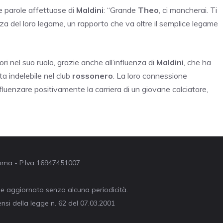
e parole affettuose di
Maldini
: “Grande
Theo
, ci mancherai. Ti
rza del loro legame, un rapporto che va oltre il semplice legame
ri nel suo ruolo, grazie anche all’influenza di
Maldini
, che ha
ta indelebile nel club
rossonero
. La loro connessione
uenzare positivamente la carriera di un giovane calciatore,
 Roma - P.Iva 16947451007
ne aggiornato senza alcuna periodicità.
nsi della legge n. 62 del 07.03.2001