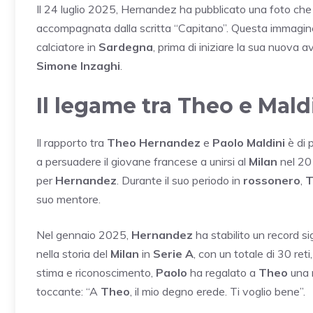
Il 24 luglio 2025, Hernandez ha pubblicato una foto che 
accompagnata dalla scritta “Capitano”. Questa immagine è
calciatore in
Sardegna
, prima di iniziare la sua nuova 
Simone Inzaghi
.
Il legame tra Theo e Mald
Il rapporto tra
Theo Hernandez
e
Paolo Maldini
è di 
a persuadere il giovane francese a unirsi al
Milan
nel 201
per
Hernandez
. Durante il suo periodo in
rossonero
,
T
suo mentore.
Nel gennaio 2025,
Hernandez
ha stabilito un record si
nella storia del
Milan
in
Serie A
, con un totale di 30 reti
stima e riconoscimento,
Paolo
ha regalato a
Theo
una 
toccante: “A
Theo
, il mio degno erede. Ti voglio bene”.