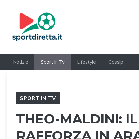
Vai
al
contenuto
Notizie
Sport in Tv
Lifestyle
Gossip
SPORT IN TV
THEO-MALDINI: IL
RAFFORZA IN AR