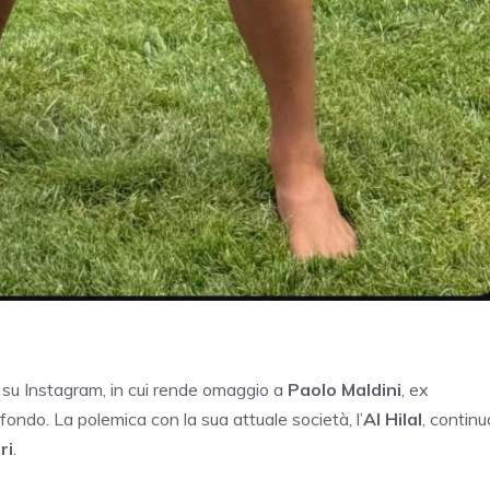
su Instagram, in cui rende omaggio a
Paolo Maldini
, ex
ondo. La polemica con la sua attuale società, l’
Al Hilal
, continu
ri
.