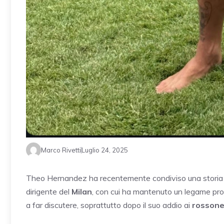
Marco Rivetti
Luglio 24, 2025
Theo Hernandez ha recentemente condiviso una storia 
dirigente del
Milan
, con cui ha mantenuto un legame prof
a far discutere, soprattutto dopo il suo addio ai
rossone