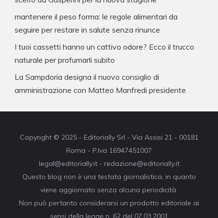
mantenere il peso forma: le regole alimentari da
seguire per restare in salute senza rinunce
I tuoi cassetti hanno un cattivo odore? Ecco il trucco
naturale per profumarli subito
La Sampdoria designa il nuovo consiglio di
amministrazione con Matteo Manfredi presidente
Copyright © 2025 - Editorially Srl - Via Assisi 21 - 00181
Roma - P.Iva 16947451007
legal@editorially.it - redazione@editorially.it
Questo blog non è una testata giornalistica, in quanto
viene aggiornato senza alcuna periodicità.
Non può pertanto considerarsi un prodotto editoriale ai
sensi della legge n. 62 del 07.03.2001