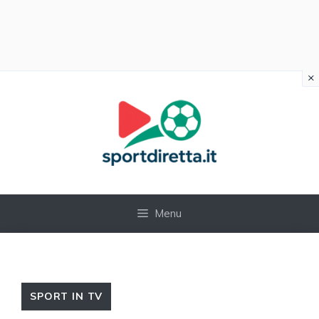
×
Vai
al
contenuto
Menu
SPORT IN TV