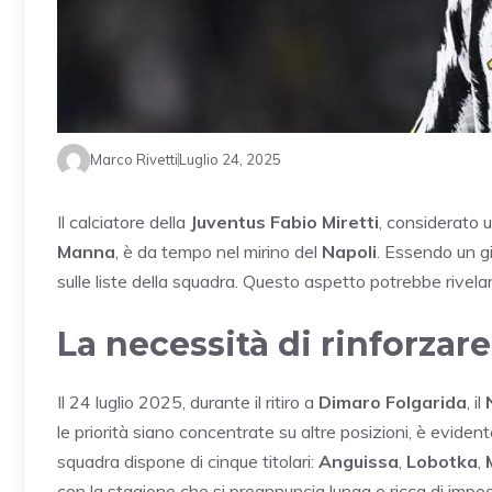
Marco Rivetti
Luglio 24, 2025
Il calciatore della
Juventus
Fabio Miretti
, considerato 
Manna
, è da tempo nel mirino del
Napoli
. Essendo un 
sulle liste della squadra. Questo aspetto potrebbe rivela
La necessità di rinforzar
Il 24 luglio 2025, durante il ritiro a
Dimaro Folgarida
, il
le priorità siano concentrate su altre posizioni, è evide
squadra dispone di cinque titolari:
Anguissa
,
Lobotka
,
con la stagione che si preannuncia lunga e ricca di impeg