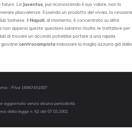
 futuro. La
Juventus
, pur riconoscendo il suo valore, non lo
enerare plusvalenze. Essendo un prodotto del vivaio, la cession
ub torinese. Il
Napoli
, al momento, è concentrato su altre
 ma non appena queste questioni saranno risolte, le trattative per
club di trovare un accordo potrebbe portare a una rapida
il giovane
centrocampista
indossare la maglia azzurra già dalla
 Roma - P.Iva 16947451007
ne aggiornato senza alcuna periodicità.
nsi della legge n. 62 del 07.03.2001