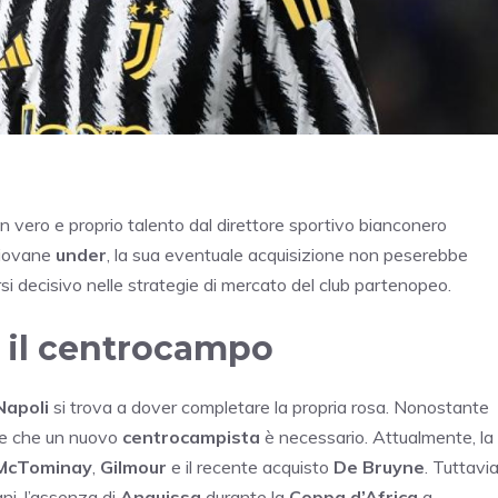
un vero e proprio talento dal direttore sportivo bianconero
giovane
under
, la sua eventuale acquisizione non peserebbe
rsi decisivo nelle strategie di mercato del club partenopeo.
e il centrocampo
Napoli
si trova a dover completare la propria rosa. Nonostante
nte che un nuovo
centrocampista
è necessario. Attualmente, la
McTominay
,
Gilmour
e il recente acquisto
De Bruyne
. Tuttavia
ni, l’assenza di
Anguissa
durante la
Coppa d’Africa
a