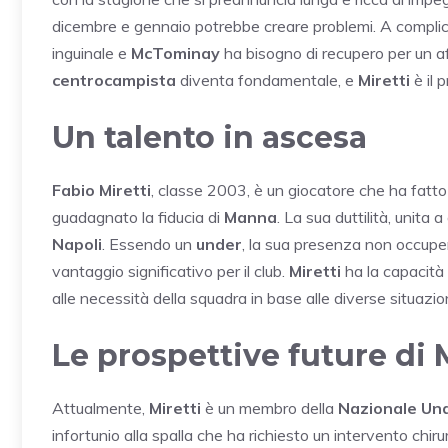
dicembre e gennaio potrebbe creare problemi. A complic
inguinale e
McTominay
ha bisogno di recupero per un af
centrocampista
diventa fondamentale, e
Miretti
è il 
Un talento in ascesa
Fabio Miretti
, classe 2003, è un giocatore che ha fatto 
guadagnato la fiducia di
Manna
. La sua duttilità, unita 
Napoli
. Essendo un
under
, la sua presenza non occupere
vantaggio significativo per il club.
Miretti
ha la capacità
alle necessità della squadra in base alle diverse situazion
Le prospettive future di 
Attualmente,
Miretti
è un membro della
Nazionale Un
infortunio alla spalla che ha richiesto un intervento chir