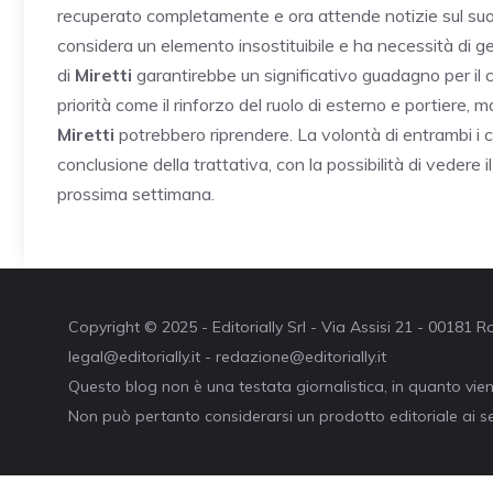
recuperato completamente e ora attende notizie sul suo
considera un elemento insostituibile e ha necessità di g
di
Miretti
garantirebbe un significativo guadagno per il cl
priorità come il rinforzo del ruolo di esterno e portiere,
Miretti
potrebbero riprendere. La volontà di entrambi i 
conclusione della trattativa, con la possibilità di vedere 
prossima settimana.
Copyright © 2025 - Editorially Srl - Via Assisi 21 - 00181
legal@editorially.it - redazione@editorially.it
Questo blog non è una testata giornalistica, in quanto vie
Non può pertanto considerarsi un prodotto editoriale ai se