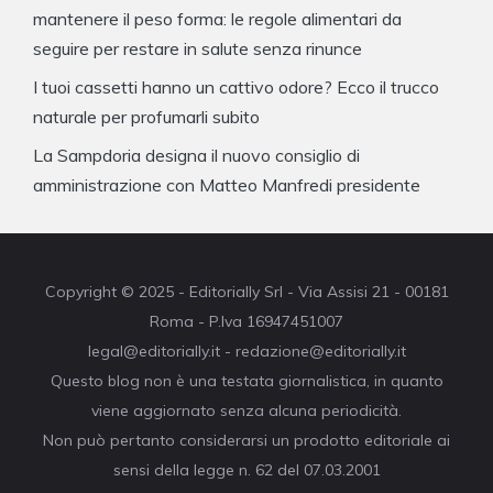
mantenere il peso forma: le regole alimentari da
seguire per restare in salute senza rinunce
I tuoi cassetti hanno un cattivo odore? Ecco il trucco
naturale per profumarli subito
La Sampdoria designa il nuovo consiglio di
amministrazione con Matteo Manfredi presidente
Copyright © 2025 - Editorially Srl - Via Assisi 21 - 00181
Roma - P.Iva 16947451007
legal@editorially.it - redazione@editorially.it
Questo blog non è una testata giornalistica, in quanto
viene aggiornato senza alcuna periodicità.
Non può pertanto considerarsi un prodotto editoriale ai
sensi della legge n. 62 del 07.03.2001