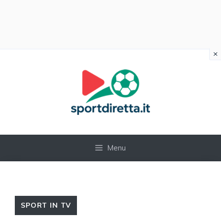
×
Vai
al
contenuto
Menu
SPORT IN TV