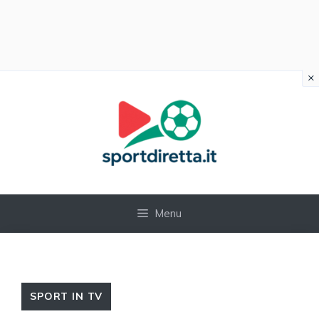
×
Vai
al
contenuto
Menu
SPORT IN TV