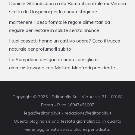
Daniele Ghilardi sbarca alla Roma: il centrale ex Verona
scelto da Gasperini per la nuova stagione
mantenere il peso forma: le regole alimentari da
seguire per restare in salute senza rinunce
I tuoi cassetti hanno un cattivo odore? Ecco il trucco
naturale per profumarli subito
La Sampdoria designa il nuovo consiglio di
amministrazione con Matteo Manfredi presidente
Copyright © 2025 - Editorially Srl - Via Assisi 21 - 00181
Roma - P.Iva 16947451007
legal@editorially.it - redazione@editorially.it
Questo blog non è una testata giornalistica, in quanto
viene aggiornato senza alcuna periodicità.