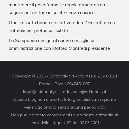
mantenere il peso forma: le regole alimentari da
seguire per restare in salute senza rinunce
I tuoi cassetti hanno un cattivo odore? Ecco il trucco
naturale per profumarli subito
La Sampdoria designa il nuovo consiglio di
amministrazione con Matteo Manfredi presidente
Copyright © 2025 - Editorially Srl - Via Assisi 21 - 00181
Roma - P.Iva 16947451007
legal@editorially.it - redazione@editorially.it
Questo blog non è una testata giornalistica, in quanto
viene aggiornato senza alcuna periodicità.
Non può pertanto considerarsi un prodotto editoriale ai
sensi della legge n. 62 del 07.03.2001