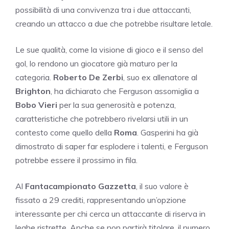
possibilità di una convivenza tra i due attaccanti,
creando un attacco a due che potrebbe risultare letale.
Le sue qualità, come la visione di gioco e il senso del
gol, lo rendono un giocatore già maturo per la
categoria.
Roberto De Zerbi
, suo ex allenatore al
Brighton
, ha dichiarato che Ferguson assomiglia a
Bobo Vieri
per la sua generosità e potenza,
caratteristiche che potrebbero rivelarsi utili in un
contesto come quello della
Roma
. Gasperini ha già
dimostrato di saper far esplodere i talenti, e Ferguson
potrebbe essere il prossimo in fila.
Al
Fantacampionato Gazzetta
, il suo valore è
fissato a 29 crediti, rappresentando un’opzione
interessante per chi cerca un attaccante di riserva in
leghe ristrette. Anche se non partirà titolare, il numero