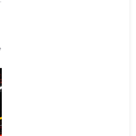
e
,
o
e