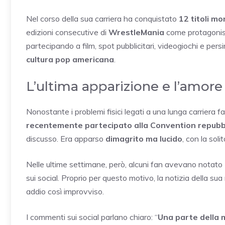
Nel corso della sua carriera ha conquistato
12 titoli mo
edizioni consecutive di
WrestleMania
come protagonista
partecipando a film, spot pubblicitari, videogiochi e per
cultura pop americana
.
L’ultima apparizione e l’amore
Nonostante i problemi fisici legati a una lunga carriera fa
recentemente partecipato alla Convention repubb
discusso. Era apparso
dimagrito ma lucido
, con la sol
Nelle ultime settimane, però, alcuni fan avevano notato
sui social. Proprio per questo motivo, la notizia della s
addio così improvviso.
I commenti sui social parlano chiaro: “
Una parte della m