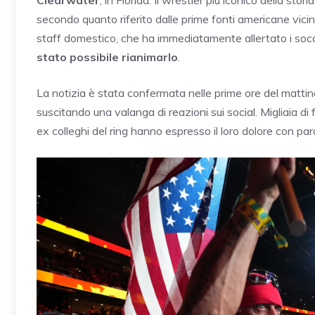
Clearwater
, in Florida. Il wrestler più iconico della st
secondo quanto riferito dalle prime fonti americane vicin
staff domestico, che ha immediatamente allertato i soc
stato possibile rianimarlo
.
La notizia è stata confermata nelle prime ore del mattin
suscitando una valanga di reazioni sui social. Migliaia d
ex colleghi del ring hanno espresso il loro dolore con p