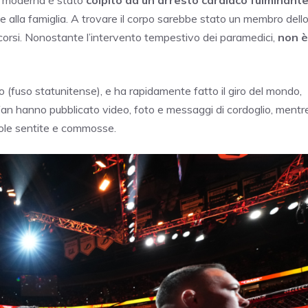
oria moderna è stato
colpito da un arresto cardiaco fulminant
e alla famiglia. A trovare il corpo sarebbe stato un membro dell
corsi. Nonostante l’intervento tempestivo dei paramedici,
non è
o (fuso statunitense), e ha rapidamente fatto il giro del mondo,
i fan hanno pubblicato video, foto e messaggi di cordoglio, mentr
arole sentite e commosse.