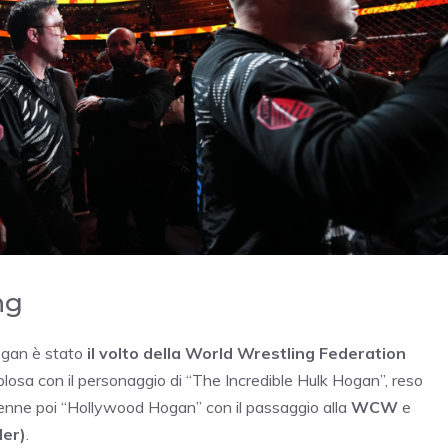
ng
Hogan è stato
il volto della World Wrestling Federation
losa con il personaggio di “The Incredible Hulk Hogan”, reso
ivenne poi “Hollywood Hogan” con il passaggio alla
WCW
e
er)
.