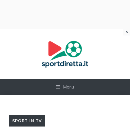
×
Vai
al
contenuto
Menu
SPORT IN TV