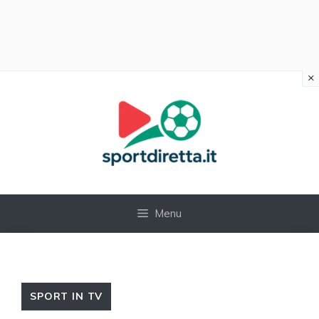
×
Vai
al
contenuto
Menu
SPORT IN TV