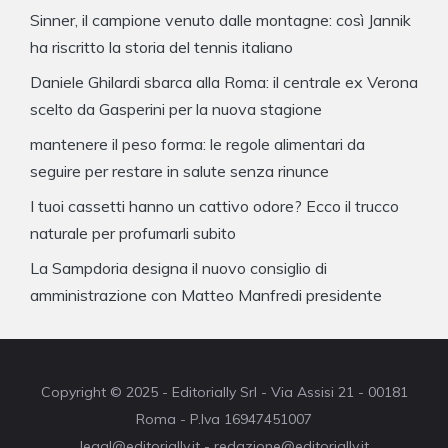
Sinner, il campione venuto dalle montagne: così Jannik
ha riscritto la storia del tennis italiano
Daniele Ghilardi sbarca alla Roma: il centrale ex Verona
scelto da Gasperini per la nuova stagione
mantenere il peso forma: le regole alimentari da
seguire per restare in salute senza rinunce
I tuoi cassetti hanno un cattivo odore? Ecco il trucco
naturale per profumarli subito
La Sampdoria designa il nuovo consiglio di
amministrazione con Matteo Manfredi presidente
Copyright © 2025 - Editorially Srl - Via Assisi 21 - 00181
Roma - P.Iva 16947451007
legal@editorially.it - redazione@editorially.it