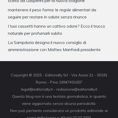
scelto da Gasperini per la nuova stagione
mantenere il peso forma: le regole alimentari da
seguire per restare in salute senza rinunce
I tuoi cassetti hanno un cattivo odore? Ecco il trucco
naturale per profumarli subito
La Sampdoria designa il nuovo consiglio di
amministrazione con Matteo Manfredi presidente
Copyright © 2025 - Editorially Srl - Via Assisi 21 - 00181
Roma - P.Iva 16947451007
legal@editorially.it - redazione@editorially.it
Questo blog non è una testata giornalistica, in quanto
viene aggiornato senza alcuna periodicità.
Non può pertanto considerarsi un prodotto editoriale ai
sensi della legge n. 62 del 07.03.2001