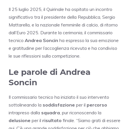
Il 25 luglio 2025, il Quirinale ha ospitato un incontro
significativo tra il presidente della Repubblica, Sergio
Mattarella, e la nazionale femminile di calcio, di ritorno
dall’Euro 2025. Durante la cerimonia, il commissario
tecnico
Andrea Soncin
ha espresso la sua emozione
e gratitudine per l’accoglienza ricevuta e ha condiviso
le sue riflessioni sulla competizione.
Le parole di Andrea
Soncin
Il commissario tecnico ha iniziato il suo intervento
sottolineando la
soddisfazione
per il
percorso
intrapreso dalla
squadra
, pur riconoscendo la
delusione
per il
risultato
finale. “Siamo grati di essere
qui. C’è una grande soddisfazione per ciò che abbiamo