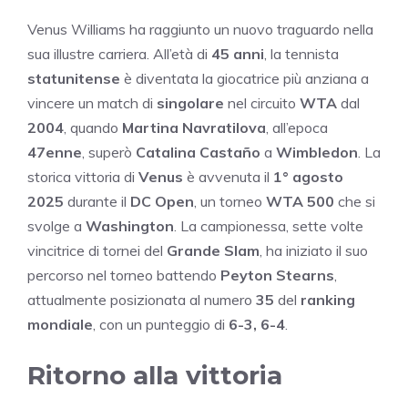
Venus Williams ha raggiunto un nuovo traguardo nella
sua illustre carriera. All’età di
45 anni
, la tennista
statunitense
è diventata la giocatrice più anziana a
vincere un match di
singolare
nel circuito
WTA
dal
2004
, quando
Martina Navratilova
, all’epoca
47enne
, superò
Catalina Castaño
a
Wimbledon
. La
storica vittoria di
Venus
è avvenuta il
1° agosto
2025
durante il
DC Open
, un torneo
WTA 500
che si
svolge a
Washington
. La campionessa, sette volte
vincitrice di tornei del
Grande Slam
, ha iniziato il suo
percorso nel torneo battendo
Peyton Stearns
,
attualmente posizionata al numero
35
del
ranking
mondiale
, con un punteggio di
6-3, 6-4
.
Ritorno alla vittoria