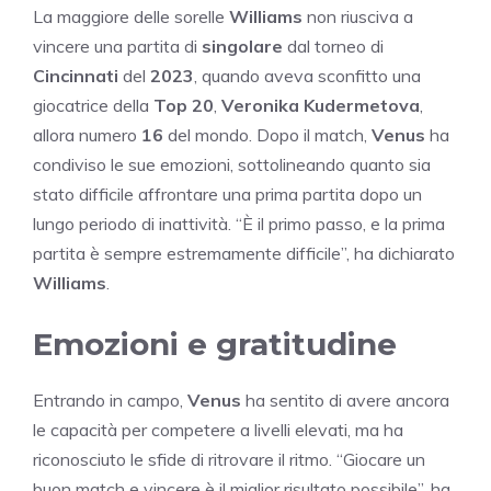
La maggiore delle sorelle
Williams
non riusciva a
vincere una partita di
singolare
dal torneo di
Cincinnati
del
2023
, quando aveva sconfitto una
giocatrice della
Top 20
,
Veronika Kudermetova
,
allora numero
16
del mondo. Dopo il match,
Venus
ha
condiviso le sue emozioni, sottolineando quanto sia
stato difficile affrontare una prima partita dopo un
lungo periodo di inattività. “È il primo passo, e la prima
partita è sempre estremamente difficile”, ha dichiarato
Williams
.
Emozioni e gratitudine
Entrando in campo,
Venus
ha sentito di avere ancora
le capacità per competere a livelli elevati, ma ha
riconosciuto le sfide di ritrovare il ritmo. “Giocare un
buon match e vincere è il miglior risultato possibile”, ha